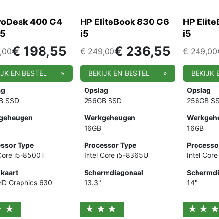
roDesk 400 G4
HP EliteBook 830 G6
HP Elit
i5
i5
i5
€
198,55
€
236,55
,00
€
249,00
€
249,00
IJK EN BESTEL
»
BEKIJK EN BESTEL
»
BEKIJK 
ag
Opslag
Opslag
B SSD
256GB SSD
256GB S
geheugen
Werkgeheugen
Werkgeh
16GB
16GB
ssor Type
Processor Type
Processo
 Core i5-8500T
Intel Core i5-8365U
Intel Cor
kaart
Schermdiagonaal
Schermdi
 HD Graphics 630
13.3"
14"
★★
★★★
★★