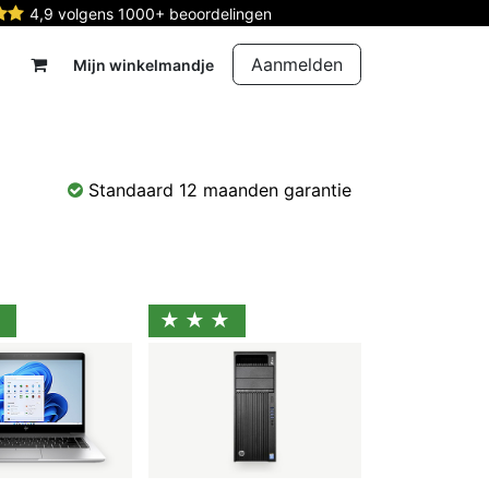
4,9 volgens 1000+ beoordelingen
Aanmelden
Mijn winkelmandje
rdelen
Reparatie
Contact
Standaard 12 maanden garantie
★
★★★