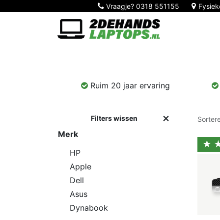
Vraagje?
0318 551155
Fysiek
Home
Nieuw!
Laptops
Computers
Ruim 20 jaar ervaring
Filters wissen
Sorter
Merk
★
HP
Apple
Dell
Asus
Dynabook