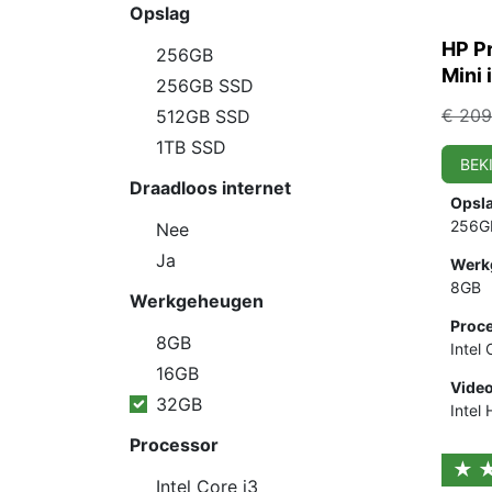
Opslag
HP P
256GB
Mini 
256GB SSD
€
209
512GB SSD
1TB SSD
BEK
Draadloos internet
Opsl
256G
Nee
Ja
Werk
8GB
Werkgeheugen
Proce
8GB
Intel
16GB
Video
32GB
Intel
Processor
★
Intel Core i3