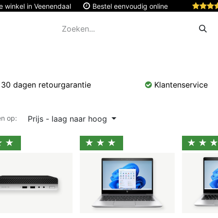
e winkel in Veenendaal
Bestel eenvoudig online
Apple
Monitoren & Tablets
Accessoires
Onde
30 dagen retourgarantie
Klantenservice
Prijs - laag naar hoog
en op:
★★
★★★
★★