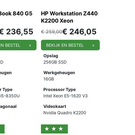
eBook 840 G5
HP Workstation Z440
K2200 Xeon
€
236,55
€
246,05
€
259,00
EN BESTEL
»
BEKIJK EN BESTEL
»
Opslag
SD
256GB SSD
eugen
Werkgeheugen
16GB
r Type
Processor Type
e i5-8350U
Intel Xeon E5-1620 V3
agonaal
Videokaart
Nvidia Quadro K2200
★
★★★