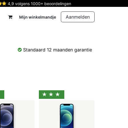
4,9 volgens 1000+ beoordelingen
Aanmelden
Mijn winkelmandje
rdelen
Reparatie
Contact
Standaard 12 maanden garantie
★
★★★