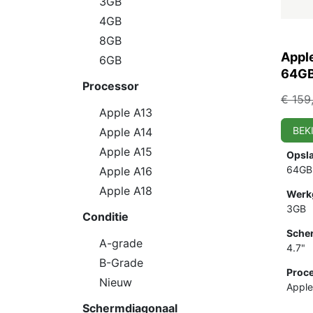
3GB
4GB
8GB
Appl
6GB
64GB
Processor
€
159
Apple A13
BEK
Apple A14
Apple A15
Opsl
64GB
Apple A16
Apple A18
Werk
3GB
Conditie
Sche
A-grade
4.7"
B-Grade
Proce
Nieuw
Apple
Schermdiagonaal