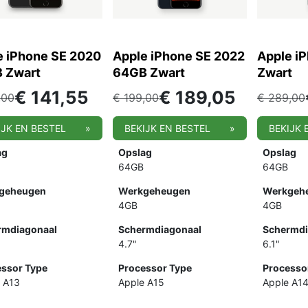
e iPhone SE 2020
Apple iPhone SE 2022
Apple i
 Zwart
64GB Zwart
Zwart
€
141,55
€
189,05
,00
€
199,00
€
289,00
IJK EN BESTEL
»
BEKIJK EN BESTEL
»
BEKIJK 
ag
Opslag
Opslag
64GB
64GB
geheugen
Werkgeheugen
Werkgeh
4GB
4GB
rmdiagonaal
Schermdiagonaal
Schermdi
4.7"
6.1"
ssor Type
Processor Type
Processo
 A13
Apple A15
Apple A1