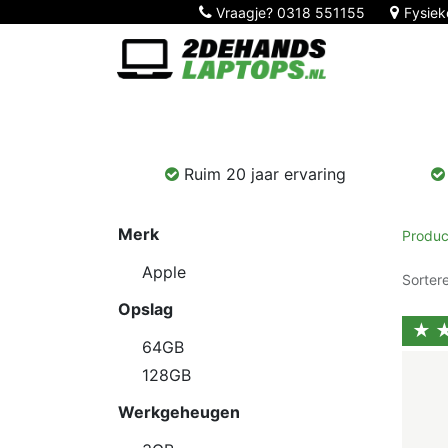
Vraagje?
0318 551155
Fysiek
Home
Nieuw!
Laptops
Computers
Ruim 20 jaar ervaring
Merk
Produc
Apple
Sorter
Opslag
★
64GB
128GB
Werkgeheugen