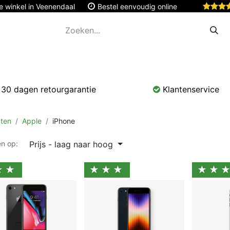
e winkel in Veenendaal
Bestel eenvoudig online
Apple
Monitoren & Tablets
Accessoires
Onde
30 dagen retourgarantie
Klantenservice
ten
Apple
iPhone
Prijs - laag naar hoog
en op:
★★
★★★
★★