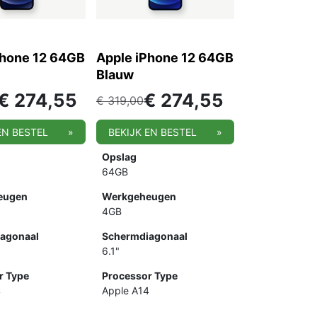
Phone 12 64GB
Apple iPhone 12 64GB
Blauw
€
274,55
€
274,55
€
319,00
EN BESTEL
»
BEKIJK EN BESTEL
»
Opslag
64GB
eugen
Werkgeheugen
4GB
agonaal
Schermdiagonaal
6.1"
r Type
Processor Type
4
Apple A14