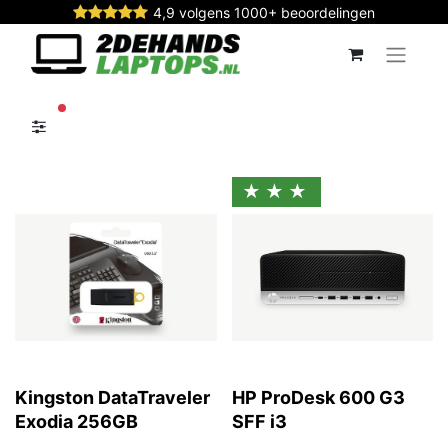
4,9 volgens 1000+ beoordelingen
actieve filters
★★★
Kingston DataTraveler
HP ProDesk 600 G3
Exodia 256GB
SFF i3