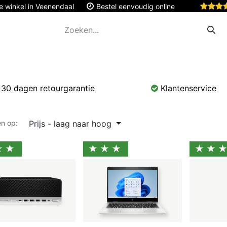
e winkel in Veenendaal
Bestel eenvoudig online
Apple
Monitoren & Tablets
Accessoires
Onde
30 dagen retourgarantie
Klantenservice
Prijs - laag naar hoog
en op:
★★
★★★
★★