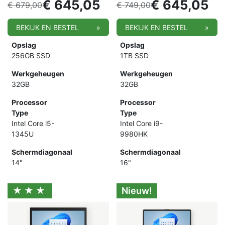
€
645,05
€
645,05
€
679,00
€
749,00
BEKIJK EN BESTEL
»
BEKIJK EN BESTEL
»
Opslag
Opslag
256GB SSD
1TB SSD
Werkgeheugen
Werkgeheugen
32GB
32GB
Processor
Processor
Type
Type
Intel Core i5-
Intel Core i9-
1345U
9980HK
Schermdiagonaal
Schermdiagonaal
14"
16"
★★★
Nieuw!