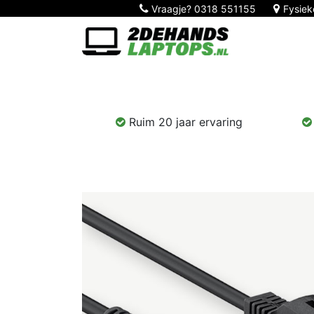
Vraagje?
0318 551155
Fysiek
Home
Nieuw!
Laptops
Computers
Ruim 20 jaar ervaring