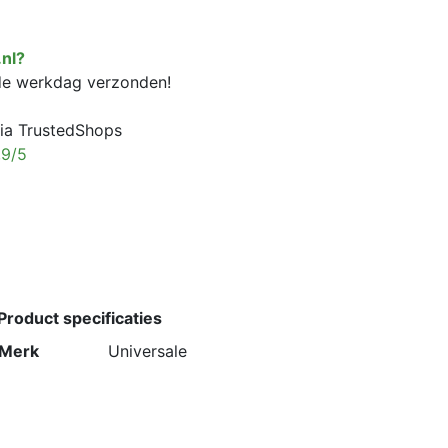
nl?
fde werkdag verzonden!
ia TrustedShops
,9/5
Product specificaties
Merk
Universale