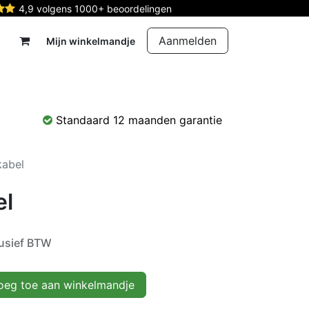
4,9 volgens 1000+ beoordelingen
Aanmelden
Mijn winkelmandje
rdelen
Reparatie
Contact
Standaard 12 maanden garantie
kabel
el
lusief BTW
eg toe aan winkelmandje