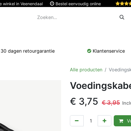
e winkel in Veenendaal
Bestel eenvoudig online
Apple
Monitoren & Tablets
Accessoires
Onde
30 dagen retourgarantie
Klantenservice
Alle producten
Voedings
Voedingskab
€
3,75
€
3,95
Inc
Vo