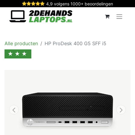
4,9 volgens 1000+ beoordelingen
Alle producten
HP ProDesk 400 G5 SFF i5
★★★