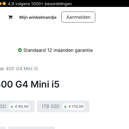
4,9 volgens 1000+ beoordelingen
Aanmelden
Mijn winkelmandje
rdelen
Reparatie
Contact
Standaard 12 maanden garantie
k 400 G4 Mini i5
00 G4 Mini i5
+
+
SSD
1TB SSD
€
90,00
€
170,00