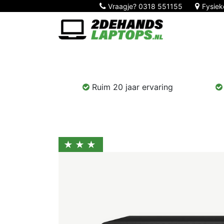
Vraagje?
0318 551155
Fysiek
Home
Nieuw!
Laptops
Computers
Ruim 20 jaar ervaring
★★★