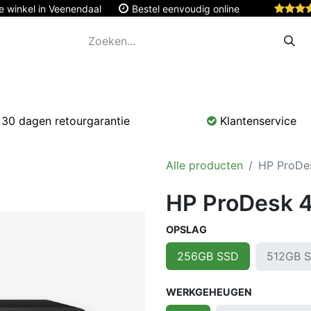
e winkel in Veenendaal
Bestel eenvoudig online
Apple
Monitoren & Tablets
Accessoires
Onde
30 dagen retourgarantie
Klantenservice
Alle producten
HP ProDes
HP ProDesk 4
OPSLAG
512GB 
256GB SSD
WERKGEHEUGEN