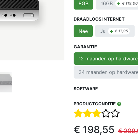
+
16GB
8GB
€
119,00
DRAADLOOS INTERNET
+
Ja
Nee
€
17,95
GARANTIE
12 maanden op hardware
24 maanden op hardwar
SOFTWARE
PRODUCTCONDITIE
€
198,55
€
209,