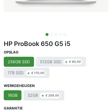
HP ProBook 650 G5 i5
OPSLAG
+
512GB SSD
256GB SSD
€
90,00
+
1TB SSD
€
170,00
WERKGEHEUGEN
+
32GB
16GB
€
209,00
GARANTIE