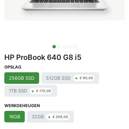
HP ProBook 640 G8 i5
OPSLAG
+
512GB SSD
256GB SSD
€
90,00
+
1TB SSD
€
170,00
WERKGEHEUGEN
+
32GB
16GB
€
209,00