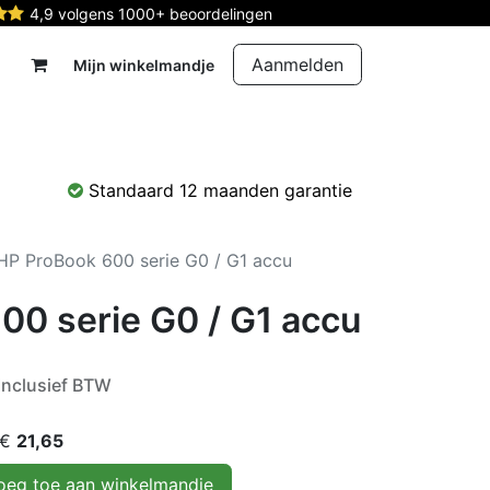
4,9 volgens 1000+ beoordelingen
Aanmelden
Mijn winkelmandje
rdelen
Reparatie
Contact
Standaard 12 maanden garantie
HP ProBook 600 serie G0 / G1 accu
00 serie G0 / G1 accu
Inclusief BTW
 €
21,65
eg toe aan winkelmandje