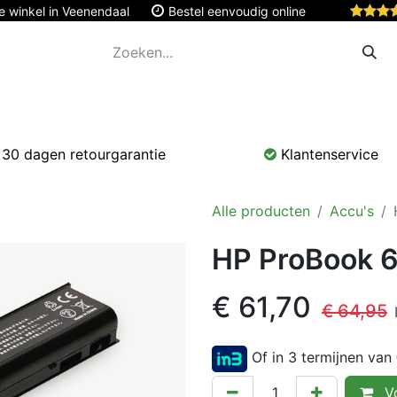
e winkel in Veenendaal
Bestel eenvoudig online
Apple
Monitoren & Tablets
Accessoires
Onde
30 dagen retourgarantie
Klantenservice
Alle producten
Accu's
HP ProBook 6
€
61,70
€
64,95
Of in 3 termijnen van
Vo