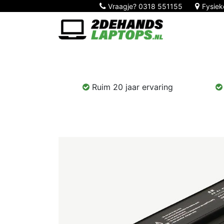
Vraagje?
0318 551155
Fysiek
Home
Nieuw!
Laptops
Computers
Ruim 20 jaar ervaring