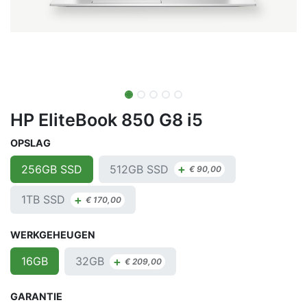
HP EliteBook 850 G8 i5
OPSLAG
+
512GB SSD
256GB SSD
€
90,00
+
1TB SSD
€
170,00
WERKGEHEUGEN
+
32GB
16GB
€
209,00
GARANTIE