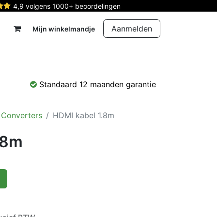
4,9 volgens 1000+ beoordelingen
Aanmelden
Mijn winkelmandje
rdelen
Reparatie
Contact
Standaard 12 maanden garantie
 Converters
HDMI kabel 1.8m
.8m