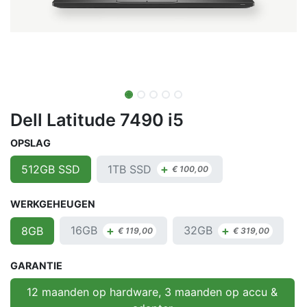
Dell Latitude 7490 i5
OPSLAG
+
1TB SSD
512GB SSD
€
100,00
WERKGEHEUGEN
+
+
16GB
32GB
8GB
€
119,00
€
319,00
GARANTIE
12 maanden op hardware, 3 maanden op accu &