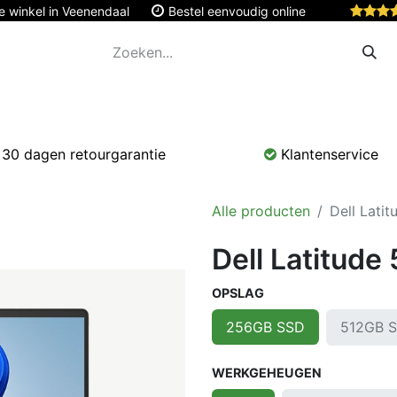
e winkel in Veenendaal
Bestel eenvoudig online
Apple
Monitoren & Tablets
Accessoires
Onde
30 dagen retourgarantie
Klantenservice
Alle producten
Dell Lati
Dell Latitude
OPSLAG
512GB 
256GB SSD
WERKGEHEUGEN