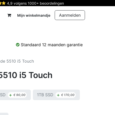
4,9 volgens 1000+ beoordelingen
Aanmelden
Mijn winkelmandje
rdelen
Reparatie
Contact
Standaard 12 maanden garantie
tude 5510 i5 Touch
 5510 i5 Touch
+
+
SSD
1TB SSD
€
90,00
€
170,00