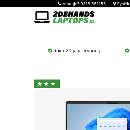
Vraagje?
0318 551155
Fysiek
Home
Nieuw!
Laptops
Computers
Ruim 20 jaar ervaring
★★★