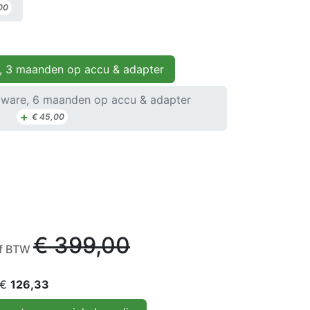
00
, 3 maanden op accu & adapter
ware, 6 maanden op accu & adapter
+
€
45,00
€
399,00
ef BTW
 €
126,33