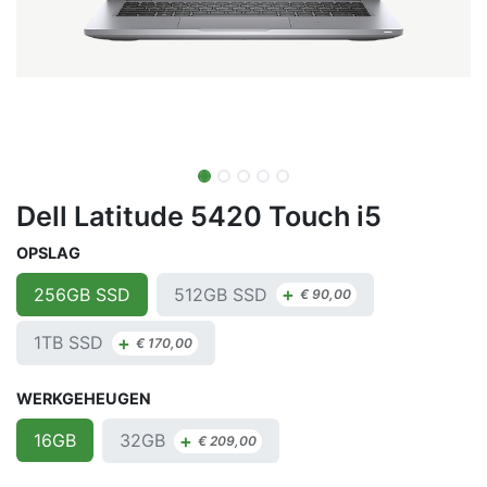
Dell Latitude 5420 Touch i5
OPSLAG
+
512GB SSD
256GB SSD
€
90,00
+
1TB SSD
€
170,00
WERKGEHEUGEN
+
32GB
16GB
€
209,00