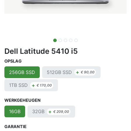
Dell Latitude 5410 i5
OPSLAG
+
512GB SSD
256GB SSD
€
90,00
+
1TB SSD
€
170,00
WERKGEHEUGEN
+
32GB
16GB
€
209,00
GARANTIE