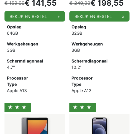
€
141,55
€
198,55
€
159,00
€
249,00
BEKIJK EN BESTEL
»
BEKIJK EN BESTEL
»
Opslag
Opslag
64GB
32GB
Werkgeheugen
Werkgeheugen
3GB
3GB
Schermdiagonaal
Schermdiagonaal
4.7"
10.2"
Processor
Processor
Type
Type
Apple A13
Apple A12
★★★
★★★