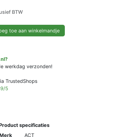
lusief BTW
eg toe aan winkelmandje
nl?
fde werkdag verzonden!
ia TrustedShops
,9/5
Product specificaties
Merk
ACT