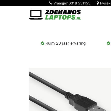
Vraagje?
0318 551155
Fysiek
Home
Nieuw!
Laptops
Computers
Ruim 20 jaar ervaring