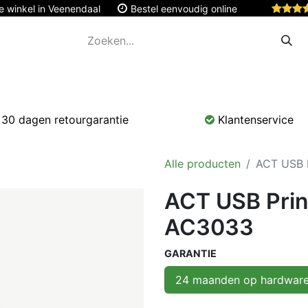
e winkel in Veenendaal
Bestel eenvoudig online
Apple
Monitoren & Tablets
Accessoires
Onde
30 dagen retourgarantie
Klantenservice
Alle producten
ACT USB P
ACT USB Prin
AC3033
GARANTIE
24 maanden op hardwar