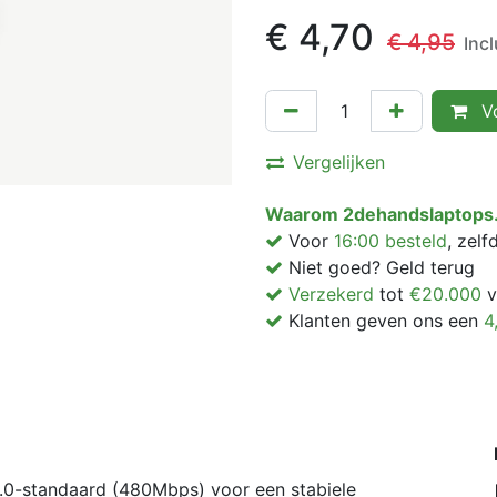
€
4,70
€
4,95
Inc
Vo
Vergelijken
Waarom 2dehandslaptops.
Voor
16:00 besteld
, zel
Niet goed? Geld terug
Verzekerd
tot
€20.000
v
Klanten geven ons een
4
0-standaard (480Mbps) voor een stabiele