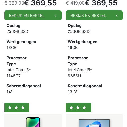
€
369,55
€
369,55
€
389,00
€
419,00
BEKIJK EN BESTEL
»
BEKIJK EN BESTEL
»
Opslag
Opslag
256GB SSD
256GB SSD
Werkgeheugen
Werkgeheugen
16GB
16GB
Processor
Processor
Type
Type
Intel Core i5-
Intel Core i5-
1145G7
8365U
Schermdiagonaal
Schermdiagonaal
14"
13.3"
★★★
★★★