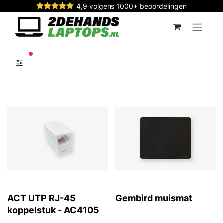
4,9 volgens 1000+ beoordelingen
actieve filters
ACT UTP RJ-45
Gembird muismat
koppelstuk - AC4105