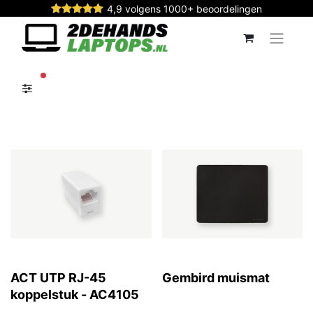
4,9 volgens 1000+ beoordelingen
actieve filters
ACT UTP RJ-45
Gembird muismat
koppelstuk - AC4105