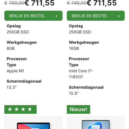
€
711,55
€
711,55
€
799,00
€
749,00
BEKIJK EN BESTEL
»
BEKIJK EN BESTEL
»
Opslag
Opslag
256GB SSD
256GB SSD
Werkgeheugen
Werkgeheugen
8GB
16GB
Processor
Processor
Type
Type
Apple M1
Intel Core i7-
1185G7
Schermdiagonaal
13.3"
Schermdiagonaal
15.6"
★★★★
Nieuw!