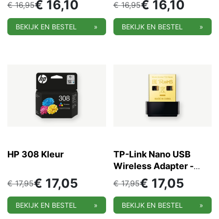
€
16,10
€
16,10
€
16,95
€
16,95
BEKIJK EN BESTEL
»
BEKIJK EN BESTEL
»
HP 308 Kleur
TP-Link Nano USB
Wireless Adapter -
Archer T2U Nano
€
17,05
€
17,05
€
17,95
€
17,95
BEKIJK EN BESTEL
»
BEKIJK EN BESTEL
»