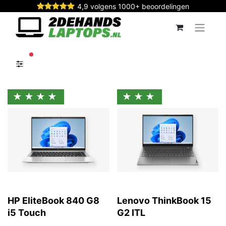
4,9 volgens 1000+ beoordelingen
actieve filters
★★★★
★★★
HP EliteBook 840 G8
Lenovo ThinkBook 15
i5 Touch
G2 ITL