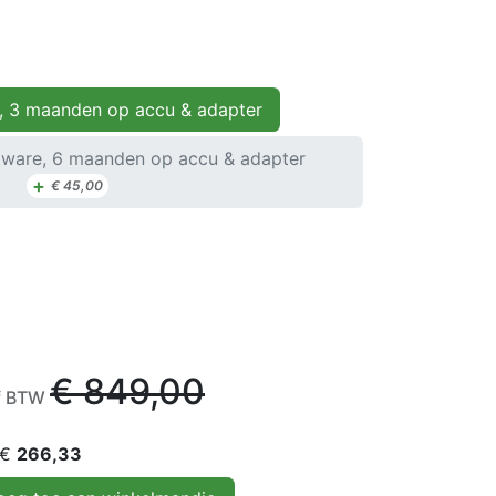
, 3 maanden op accu & adapter
ware, 6 maanden op accu & adapter
+
€
45,00
€
849,00
ef BTW
 €
266,33