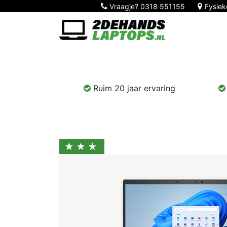
Vraagje?
0318 551155
Fysiek
Home
Nieuw!
Laptops
Computers
Ruim 20 jaar ervaring
★★★