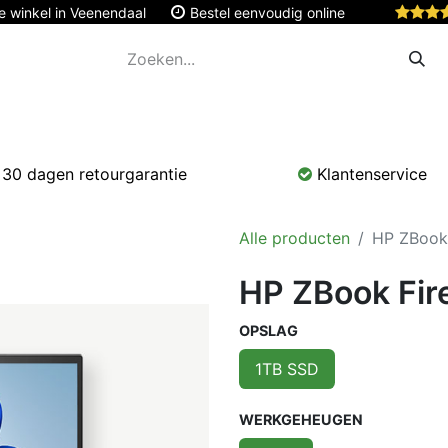
e winkel in Veenendaal
Bestel eenvoudig online
Apple
Monitoren & Tablets
Accessoires
Onde
30 dagen retourgarantie
Klantenservice
Alle producten
HP ZBook 
HP ZBook Fire
OPSLAG
1TB SSD
WERKGEHEUGEN