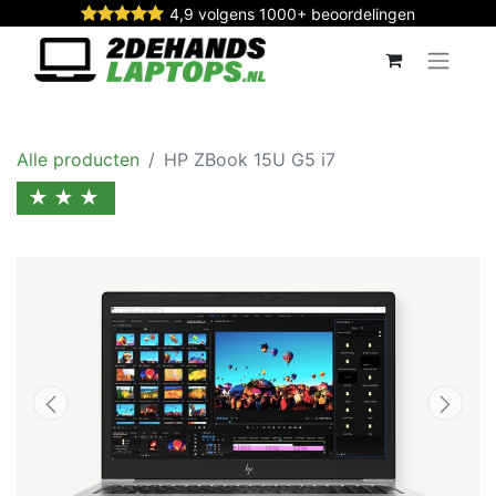
4,9 volgens 1000+ beoordelingen
Alle producten
HP ZBook 15U G5 i7
★★★