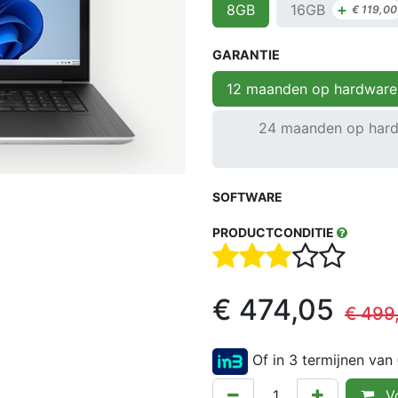
+
16GB
8GB
€
119,00
GARANTIE
12 maanden op hardware
24 maanden op hard
SOFTWARE
PRODUCTCONDITIE
€
474,05
€
499
Of in 3 termijnen van
Vo