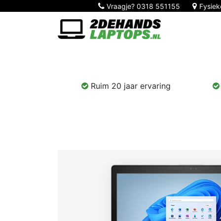
Vraagje?
0318 551155
Fysiek
Home
Nieuw!
Laptops
Computers
Ruim 20 jaar ervaring