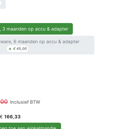
, 3 maanden op accu & adapter
ware, 6 maanden op accu & adapter
+
€
45,00
,00
Inclusief BTW
 €
166,33
eg toe aan winkelmandje