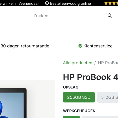
e winkel in Veenendaal
Bestel eenvoudig online
Apple
Monitoren & Tablets
Accessoires
Onde
30 dagen retourgarantie
Klantenservice
Alle producten
HP ProBo
HP ProBook 4
OPSLAG
512GB 
256GB SSD
WERKGEHEUGEN