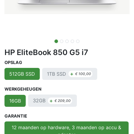
HP EliteBook 850 G5 i7
OPSLAG
+
1TB SSD
512GB SSD
€
100,00
WERKGEHEUGEN
+
32GB
16GB
€
209,00
GARANTIE
12 maanden op hardware, 3 maanden op accu &