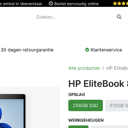
e winkel in Veenendaal
Bestel eenvoudig online
Apple
Monitoren & Tablets
Accessoires
Onde
30 dagen retourgarantie
Klantenservice
Alle producten
HP EliteB
HP EliteBook
OPSLAG
512GB 
256GB SSD
WERKGEHEUGEN