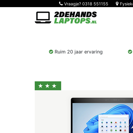
Vraagje?
0318 551155
Fysiek
Home
Nieuw!
Laptops
Computers
Ruim 20 jaar ervaring
★★★