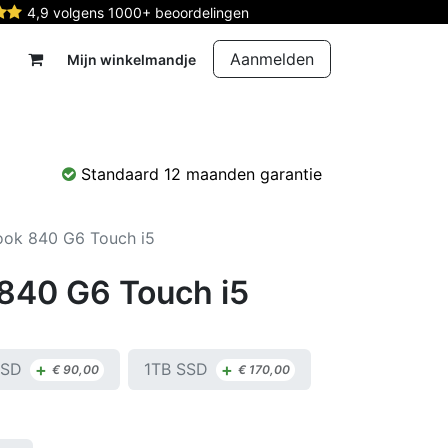
4,9 volgens 1000+ beoordelingen
Aanmelden
Mijn winkelmandje
rdelen
Reparatie
Contact
Standaard 12 maanden garantie
ook 840 G6 Touch i5
 840 G6 Touch i5
+
+
SSD
1TB SSD
€
90,00
€
170,00