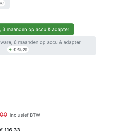
00
, 3 maanden op accu & adapter
ware, 6 maanden op accu & adapter
+
€
45,00
,00
Inclusief BTW
 €
116,33