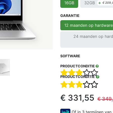
+
32GB
16GB
€
209,
GARANTIE
12 maanden op hardware
24 maanden op hard
SOFTWARE
PRODUCTCONDITIE
PRODUCTCONDITIE
€
331,55
€
349
Of in 3 termijnen van