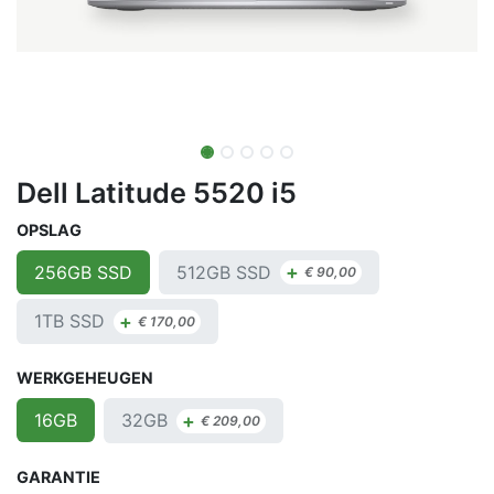
Dell Latitude 5520 i5
OPSLAG
+
512GB SSD
256GB SSD
€
90,00
+
1TB SSD
€
170,00
WERKGEHEUGEN
+
32GB
16GB
€
209,00
GARANTIE