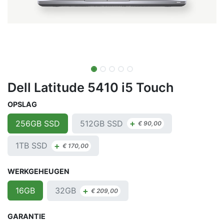
Dell Latitude 5410 i5 Touch
OPSLAG
+
512GB SSD
256GB SSD
€
90,00
+
1TB SSD
€
170,00
WERKGEHEUGEN
+
32GB
16GB
€
209,00
GARANTIE