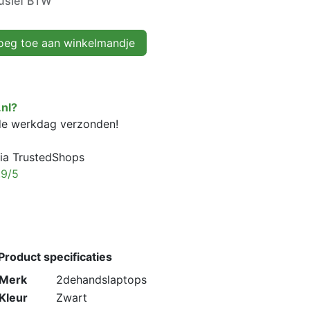
lusief BTW
eg toe aan winkelmandje
nl?
fde werkdag verzonden!
ia TrustedShops
,9/5
Product specificaties
Merk
2dehandslaptops
Kleur
Zwart