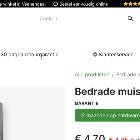
e winkel in Veenendaal
Bestel eenvoudig online
Apple
Monitoren & Tablets
Accessoires
Onde
30 dagen retourgarantie
Klantenservice
Alle producten
Bedrade 
Bedrade mui
GARANTIE
12 maanden op hardware
€
4,70