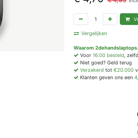
€
4,95
Inc
Vo
Vergelijken
Waarom 2dehandslaptops.
Voor
16:00 besteld
, zel
Niet goed? Geld terug
Verzekerd
tot
€20.000
v
Klanten geven ons een
4