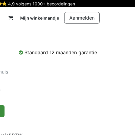
4,9 volgens 1000+ beoordelingen
Aanmelden
Mijn winkelmandje
rdelen
Reparatie
Contact
Standaard 12 maanden garantie
muis
s