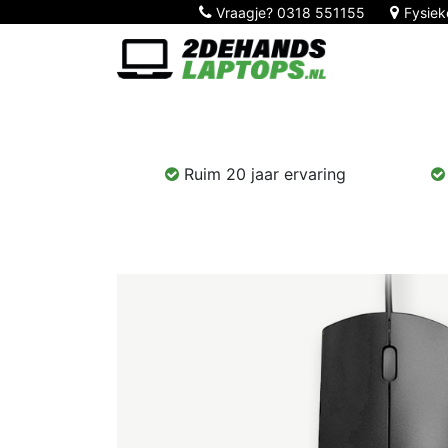
Vraagje?
0318 551155
Fysiek
Home
Nieuw!
Laptops
Computers
Ruim 20 jaar ervaring