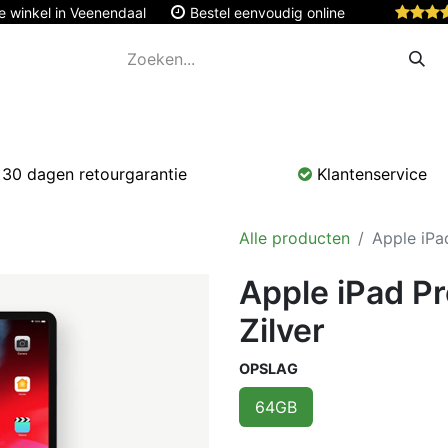
e winkel in Veenendaal
Bestel eenvoudig online
Apple
Monitoren & Tablets
Accessoires
Onde
30 dagen retourgarantie
Klantenservice
Alle producten
Apple iPa
Apple iPad P
Zilver
OPSLAG
64GB