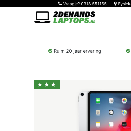
Vraagje?
0318 551155
Fysiek
Home
Nieuw!
Laptops
Computers
Ruim 20 jaar ervaring
★★★