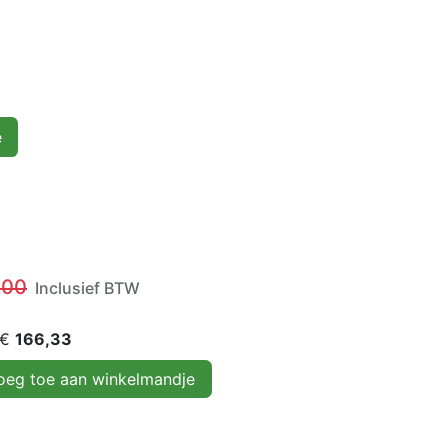
e
,00
Inclusief BTW
 €
166,33
eg toe aan winkelmandje