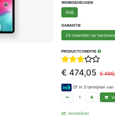
WERKGEHEUGEN
4GB
GARANTIE
24 maanden op hardwar
PRODUCTCONDITIE
€
474,05
€
499
Of in 3 termijnen van
Vo
Vergelijken